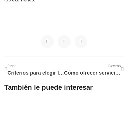
Ant
Si
Previo
Proximo
Criterios para elegir la mejor gestoría
Cómo ofrecer servicio de reparto a domicilio para tu restaurante
También le puede interesar