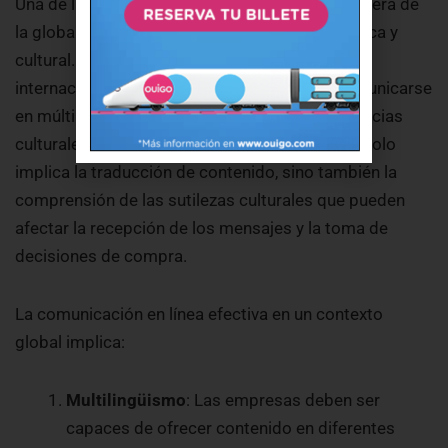
Una de las principales consideraciones en esta era de
la globalización digital es la diversidad lingüística y
cultural. Las empresas que buscan expandirse
internacionalmente deben ser capaces de comunicarse
en múltiples idiomas y adaptarse a las preferencias
culturales de sus audiencias objetivo. Esto no solo
implica la traducción de contenido, sino también la
comprensión de las sutilezas culturales que pueden
afectar la recepción de los mensajes y la toma de
decisiones de compra.
La comunicación en línea efectiva en un contexto
global implica:
Multilingüismo
: Las empresas deben ser
capaces de ofrecer contenido en diferentes