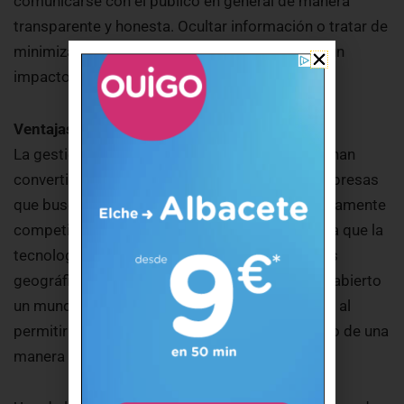
comunicarse con el público en general de manera
transparente y honesta. Ocultar información o tratar de
minimizar la gravedad de la crisis puede tener un
impacto negativo en la percepción de la marca.
Ventajas en el mercado global
La gestión y comunicación en línea efectiva se han
convertido en un pilar fundamental para las empresas
que buscan prosperar en un mercado global altamente
competitivo y en constante evolución. A medida que la
tecnología de internet ha avanzado, las barreras
geográficas han ido desapareciendo, lo que ha abierto
un mundo de oportunidades para las empresas al
permitirles llegar a audiencias en todo el mundo de una
manera que antes era inimaginable.