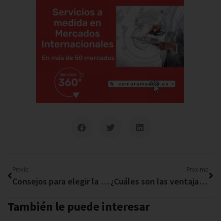
Ant
Si
Previo
Proximo
Consejos para elegir la mejor agencia para organizar tu evento
¿Cuáles son las ventajas de la ortodoncia invisible?
También le puede interesar