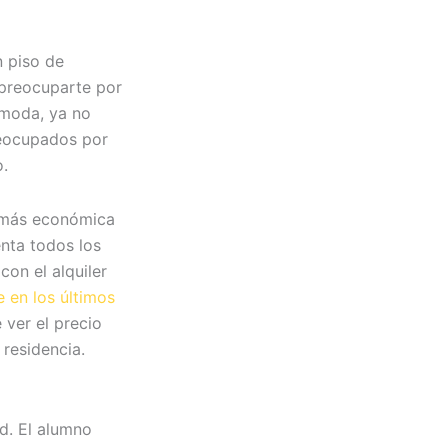
n piso de
spreocuparte por
ómoda, ya no
preocupados por
o.
a más económica
enta todos los
con el alquiler
 en los últimos
 ver el precio
 residencia.
d. El alumno