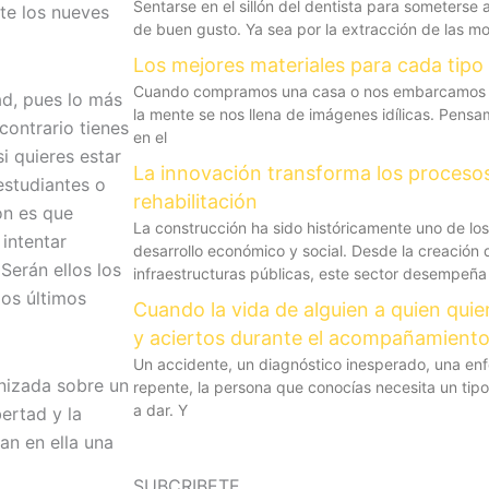
Sentarse en el sillón del dentista para someterse 
te los nueves
de buen gusto. Ya sea por la extracción de las mol
Los mejores materiales para cada tipo
Cuando compramos una casa o nos embarcamos en
ad, pues lo más
la mente se nos llena de imágenes idílicas. Pens
contrario tienes
en el
i quieres estar
La innovación transforma los proceso
estudiantes o
rehabilitación
ón es que
La construcción ha sido históricamente uno de lo
intentar
desarrollo económico y social. Desde la creación 
 Serán ellos los
infraestructuras públicas, este sector desempeña
os últimos
Cuando la vida de alguien a quien quie
y aciertos durante el acompañamient
Un accidente, un diagnóstico inesperado, una e
nizada sobre un
repente, la persona que conocías necesita un ti
a dar. Y
ertad y la
an en ella una
SUBCRIBETE