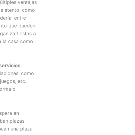
ltiples ventajas
ás atento, como
dería, entre
ento que pueden
ganiza fiestas a
ja la casa como
servicios
alaciones, como
juegos, etc.
forma o
espera en
aban plazas,
sean una plaza