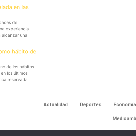
alada en las
apaces de
na experiencia
n alcanzar una
como hábito de
no de los hábitos
en los últimos
tica reservada
Actualidad
Deportes
Economía
Medioamb
os
Politica de cookies
Politica de privacidad