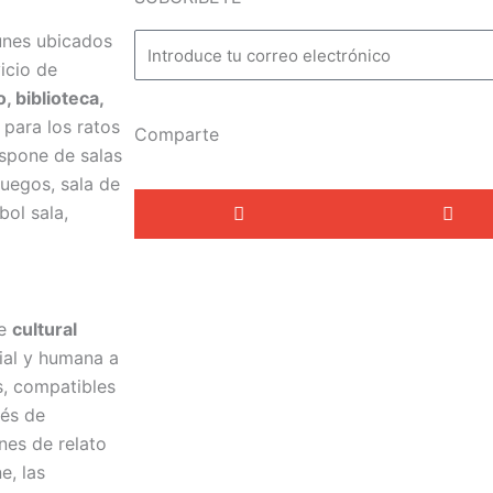
unes ubicados
icio de
, biblioteca,
Y para los ratos
Comparte
ispone de salas
juegos, sala de
bol sala,
je
cultural
ial y humana a
es, compatibles
vés de
nes de relato
e, las