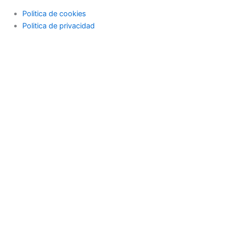
Politica de cookies
Politica de privacidad
Actualidad
Deportes
Economía
Educación
Industria
Medioambiente
Ocio
Sociedad
Actualidad