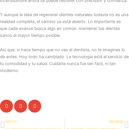
incertidumbre ahora se puede resolver con precisión y confianza.
Y aunque la idea de regenerar dientes naturales todavía no es una
realidad completa, el camino ya está abierto. Lo importante es
que cada avance busca algo en común: mantener tus dientes
sanos el mayor tiempo posible.
Así que, si hace tiempo que no vas al dentista, no te imagines lo
de antes. Hoy todo ha cambiado. La tecnología está al servicio de
tu comodidad y tu salud. Cuidarte nunca fue tan fácil, ni tan
moderno.
Ant
S
PREVIO
PROXIMO
Las reformas integrales son algo más que una obra
Los españoles seguimos comprando souvenirs cuando viajamos