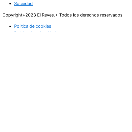
Sociedad
Copyright+2023 El Reves.+ Todos los derechos reservados
Politica de cookies
Politica de privacidad
Actualidad
Deportes
Economía
Educación
Industria
Medioambiente
Ocio
Sociedad