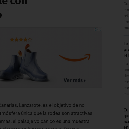
te con
Cu
o
em
ref
im
mu
La
pr
re
La
un
des
cre
con
es
anarias, Lanzarote, es el objetivo de no
Cu
 atmósfera única que la rodea son atractivas
qu
ac
emas, el paisaje volcánico es una muestra
en