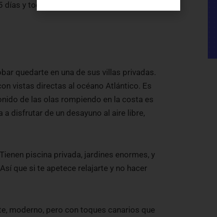
5 días y todo fue perfecto.
obar quedarte en una de sus villas privadas.
on vistas directas al océano Atlántico. Es
onido de las olas rompiendo en la costa es
 a disfrutar de un desayuno al aire libre,
 Tienen piscina privada, jardines enormes, y
sí que si te apetece relajarte y no hacer
ante, moderno, pero con toques canarios que