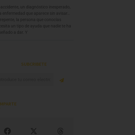
accidente, un diagnóstico inesperado,
a enfermedad que aparece sin avisar…
repente, la persona que conocías
esita un tipo de ayuda que nadie te ha
señado a dar. Y
SUBCRIBETE
Enviar
MPARTE