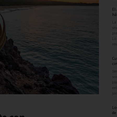
El
há
La
uno
pr
Lo
re
Cu
ci
Sen
so
pla
ext
jui
Lo
de