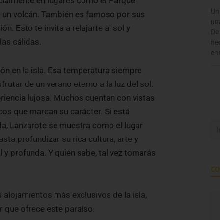
cialmente en lugares como el Parque
Un 
 un volcán. También es famoso por sus
un
. Esto te invita a relajarte al sol y
De 
las cálidas.
nec
en
ión en la isla. Esa temperatura siempre
frutar de un verano eterno a la luz del sol.
eriencia lujosa. Muchos cuentan con vistas
os que marcan su carácter. Si está
da, Lanzarote se muestra como el lugar
ta profundizar su rica cultura, arte y
l y profunda. Y quién sabe, tal vez tomarás
CO
s alojamientos más exclusivos de la isla,
r que ofrece este paraíso.