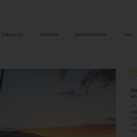
Educación
Industria
Medioambiente
Ocio
MÁ
Di
en
La
ca
con
olv
al