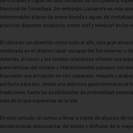
de volcanes y capas de lava tomadas de otro planeta, espe
Nacional de Timanfaya. Sin embargo, Lanzarote es más que
interminables playas de arena dorada y aguas de cristalización
practicar deportes acuáticos, como surf y windsurf en las o
El clima es tan divertido como todo el año, otra gran atracc
moderada es el objetivo ideal: escapar del frío invierno o dis
Además, el resort y los hoteles islandeses ofrecen una exp
panorámicas del océano y impresionantes paisajes volcánic
buscando una actuación en vivo separada, relajada y graba
perfecto para eso, desde una deliciosa gastronomía local has
tradiciones, hasta las posibilidades de profundidad especia
más de lo que esperarías de la isla.
En este artículo, te vamos a llevar a través de algunos de lo
donde podrás desconectar del estrés y disfrutar de lo mejo