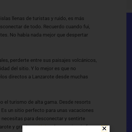
slas llenas de turistas y ruido, es más
desconectar de todo. Recuerdo cuando fui,
ntes. No había nada mejor que despertar
ales, perderte entre sus paisajes volcánicos,
d del sitio. Y lo mejor es que no
uelos directos a Lanzarote desde muchas
cho el turismo de alta gama. Desde resorts
r. Es un sitio perfecto para unas vacaciones
e necesitas para desconectar y sentirte
arote y gracias a
Alohey
, la experiencia fue