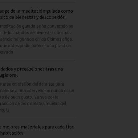
 auge de la meditación guiada como
bito de bienestar y desconexión
 meditación guiada se ha convertido en
 de los hábitos de bienestar que más
esencia ha ganado en los últimos años.
 que antes podía parecer una práctica
servada
idados y precauciones tras una
rugía oral
tarse en el sillón del dentista para
meterse a una intervención nunca es un
to de buen gusto. Ya sea por la
racción de las molestas muelas del
cio, la
s mejores materiales para cada tipo
 habitación