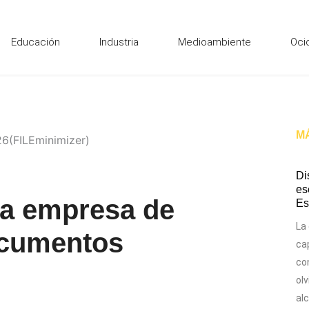
Educación
Industria
Medioambiente
Oci
M
Di
es
a empresa de
Es
La
ocumentos
ca
con
ol
al