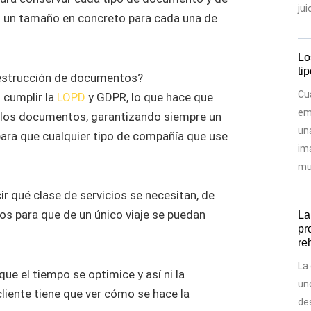
jui
o un tamaño en concreto para cada una de
Lo
ti
destrucción de documentos?
Cu
 cumplir la
LOPD
y GDPR, lo que hace que
em
r los documentos, garantizando siempre un
un
para que cualquier tipo de compañía que use
im
mu
r qué clase de servicios se necesitan, de
os para que de un único viaje se puedan
La
pr
re
La
ue el tiempo se optimice y así ni la
un
liente tiene que ver cómo se hace la
de