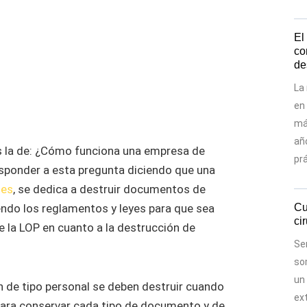
El
co
de
La
en
má
añ
s la de: ¿Cómo funciona una empresa de
pr
sponder a esta pregunta diciendo que una
.es
, se dedica a destruir documentos de
Cu
iendo los reglamentos y leyes para que sea
ci
e la LOP en cuanto a la destrucción de
Sen
so
un 
 de tipo personal se deben destruir cuando
ex
 para conservar cada tipo de documento y de