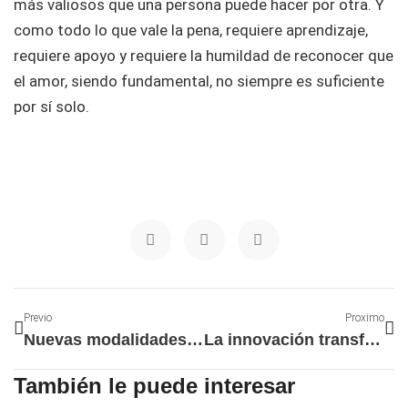
más valiosos que una persona puede hacer por otra. Y
como todo lo que vale la pena, requiere aprendizaje,
requiere apoyo y requiere la humildad de reconocer que
el amor, siendo fundamental, no siempre es suficiente
por sí solo.
Ant
Si
Previo
Proximo
Nuevas modalidades de alquiler temporal
La innovación transforma los procesos de construcción y rehabilitación
También le puede interesar