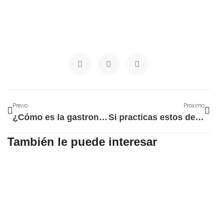
Ant
Si
Previo
Proximo
¿Cómo es la gastronomía de Huelva?
Si practicas estos deportes, tienes que tener mucho cuidado con tus dientes
También le puede interesar