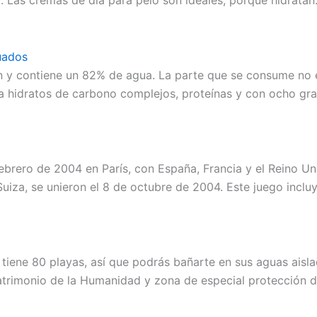
Las cremas de día para pelo son ideales, porque hidratan.
uados
ón y contiene un 82% de agua. La parte que se consume no es
rta hidratos de carbono complejos, proteínas y con ocho g
febrero de 2004 en París, con España, Francia y el Reino Un
Suiza, se unieron el 8 de octubre de 2004. Este juego inclu
iene 80 playas, así que podrás bañarte en sus aguas aislad
atrimonio de la Humanidad y zona de especial protección d